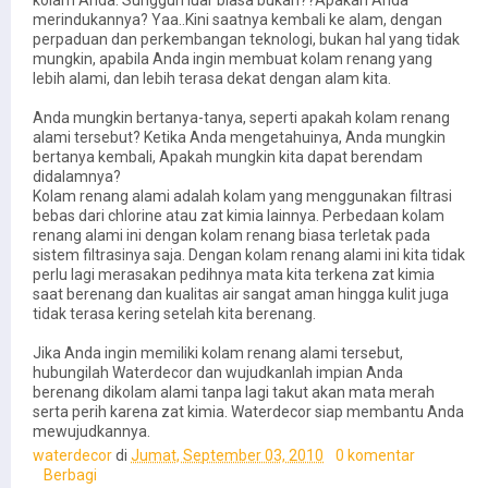
kolam Anda. Sungguh luar biasa bukan??Apakah Anda
merindukannya? Yaa..Kini saatnya kembali ke alam, dengan
perpaduan dan perkembangan teknologi, bukan hal yang tidak
mungkin, apabila Anda ingin membuat kolam renang yang
lebih alami, dan lebih terasa dekat dengan alam kita.
Anda mungkin bertanya-tanya, seperti apakah kolam renang
alami tersebut? Ketika Anda mengetahuinya, Anda mungkin
bertanya kembali, Apakah mungkin kita dapat berendam
didalamnya?
Kolam renang alami adalah kolam yang menggunakan filtrasi
bebas dari chlorine atau zat kimia lainnya. Perbedaan kolam
renang alami ini dengan kolam renang biasa terletak pada
sistem filtrasinya saja. Dengan kolam renang alami ini kita tidak
perlu lagi merasakan pedihnya mata kita terkena zat kimia
saat berenang dan kualitas air sangat aman hingga kulit juga
tidak terasa kering setelah kita berenang.
Jika Anda ingin memiliki kolam renang alami tersebut,
hubungilah Waterdecor dan wujudkanlah impian Anda
berenang dikolam alami tanpa lagi takut akan mata merah
serta perih karena zat kimia. Waterdecor siap membantu Anda
mewujudkannya.
waterdecor
di
Jumat, September 03, 2010
0 komentar
Berbagi