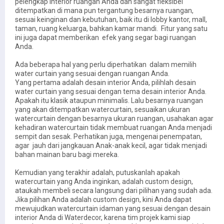
pelengkap interior ruangan Anda dan sangat fleksibel
ditempatkan di mana pun tergantung besarnya ruangan,
sesuai keinginan dan kebutuhan, baik itu di lobby kantor, mall,
taman, ruang keluarga, bahkan kamar mandi. Fitur yang satu
ini juga dapat memberikan efek yang segar bagi ruangan
Anda.
Ada beberapa hal yang perlu diperhatikan dalam memilih
water curtain yang sesuai dengan ruangan Anda.
Yang pertama adalah desain interior Anda, pilihlah desain
water curtain yang sesuai dengan tema desain interior Anda.
Apakah itu klasik ataupun minimalis. Lalu besarnya ruangan
yang akan ditempatkan watercurtain, sesuaikan ukuran
watercurtain dengan besarnya ukuran ruangan, usahakan agar
kehadiran watercurtain tidak membuat ruangan Anda menjadi
sempit dan sesak. Perhatikan juga, mengenai penempatan,
agar jauh dari jangkauan Anak-anak kecil, agar tidak menjadi
bahan mainan baru bagi mereka.
Kemudian yang terakhir adalah, putuskanlah apakah
watercurtain yang Anda inginkan, adalah custom design,
ataukah membeli secara langsung dari pilihan yang sudah ada.
Jika pilihan Anda adalah custom design, kini Anda dapat
mewujudkan watercurtain idaman yang sesuai dengan desain
interior Anda di Waterdecor, karena tim projek kami siap