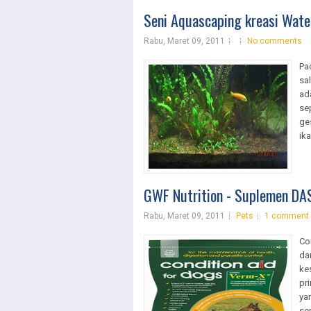
Seni Aquascaping kreasi Wate
Rabu, Maret 09, 2011
No comments
Pa
sa
ad
se
ge
ika
GWF Nutrition - Suplemen DA
Rabu, Maret 09, 2011
Pets
1 comment
Co
da
ke
pr
ya
se