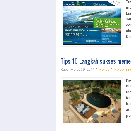
Tr
me
lu
se
co
ak
Ka
Tips 10 Langkah sukses memel
Rabu, Maret 09, 2011
Ponds
No comm
Pa
bul
Me
ter
ba
ad
pe