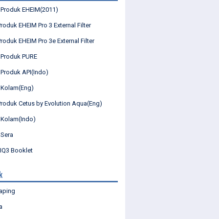
 Produk EHEIM(2011)
roduk EHEIM Pro 3 External Filter
roduk EHEIM Pro 3e External Filter
 Produk PURE
 Produk API(Indo)
 Kolam(Eng)
Produk Cetus by Evolution Aqua(Eng)
 Kolam(Indo)
 Sera
Q3 Booklet
k
aping
a