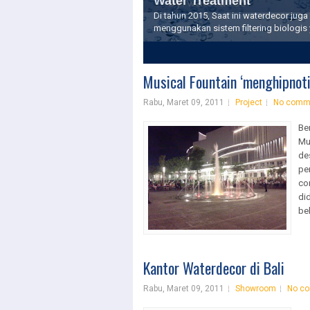
Water Treatment
Di tahun 2015, Saat ini waterdecor ju
menggunakan sistem filtering biologis 
2
3
Musical Fountain ‘menghipnot
Rabu, Maret 09, 2011
Project
No comm
Be
Mu
de
pe
co
di
be
Kantor Waterdecor di Bali
Rabu, Maret 09, 2011
Showroom
No c