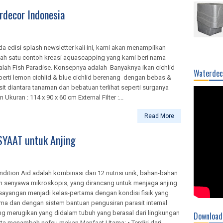
rdecor Indonesia
da edisi splash newsletter kali ini, kami akan menampilkan
lah satu contoh kreasi aquascapping yang kami beri nama
alah Fish Paradise. Konsepnya adalah Banyaknya ikan cichlid
Waterdec
perti lemon cichlid & blue cichlid berenang dengan bebas &
sit diantara tanaman dan bebatuan terlihat seperti surganya
n Ukuran : 114 x 90 x 60 cm External Filter :...
Read More
SYAAT untuk Anjing
ndition Aid adalah kombinasi dari 12 nutrisi unik, bahan-bahan
n senyawa mikroskopis, yang dirancang untuk menjaga anjing
sayangan menjadi kelas-pertama dengan kondisi fisik yang
ima dan dengan sistem bantuan pengusiran parasit internal
ng merugikan yang didalam tubuh yang berasal dari lingkungan
Download
rta menambah nafsu makan Manfaat Utama: • Terdiri dari