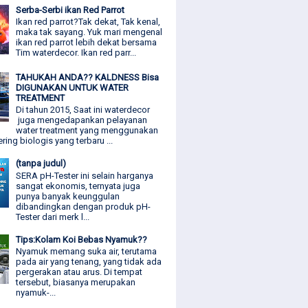
Serba-Serbi ikan Red Parrot
Ikan red parrot?Tak dekat, Tak kenal,
maka tak sayang. Yuk mari mengenal
ikan red parrot lebih dekat bersama
Tim waterdecor. Ikan red parr...
TAHUKAH ANDA?? KALDNESS Bisa
DIGUNAKAN UNTUK WATER
TREATMENT
Di tahun 2015, Saat ini waterdecor
juga mengedapankan pelayanan
water treatment yang menggunakan
ering biologis yang terbaru ...
(tanpa judul)
SERA pH-Tester ini selain harganya
sangat ekonomis, ternyata juga
punya banyak keunggulan
dibandingkan dengan produk pH-
Tester dari merk l...
Tips:Kolam Koi Bebas Nyamuk??
Nyamuk memang suka air, terutama
pada air yang tenang, yang tidak ada
pergerakan atau arus. Di tempat
tersebut, biasanya merupakan
nyamuk-...