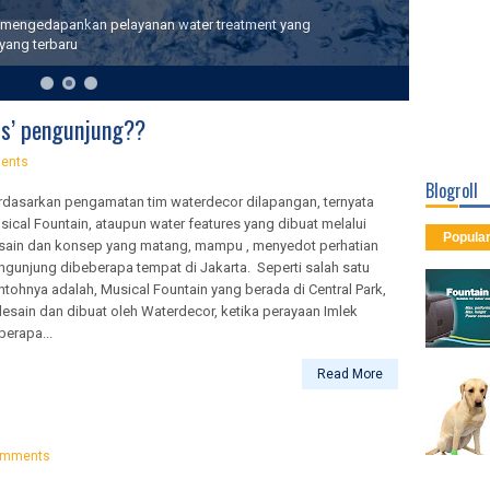
ga mengedapankan pelayanan water treatment yang
yang terbaru
is’ pengunjung??
ents
Blogroll
rdasarkan pengamatan tim waterdecor dilapangan, ternyata
sical Fountain, ataupun water features yang dibuat melalui
Popula
sain dan konsep yang matang, mampu , menyedot perhatian
ngunjung dibeberapa tempat di Jakarta. Seperti salah satu
ntohnya adalah, Musical Fountain yang berada di Central Park,
desain dan dibuat oleh Waterdecor, ketika perayaan Imlek
berapa...
Read More
omments