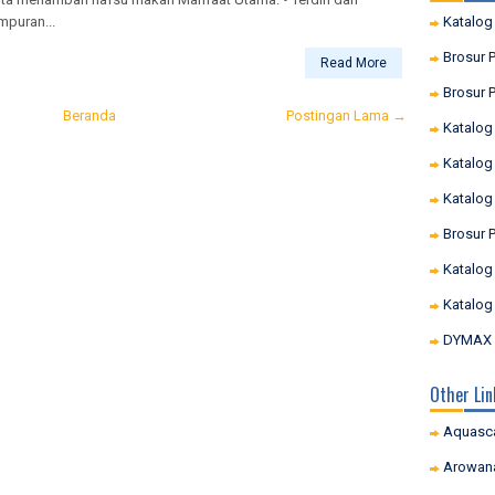
Katalog
mpuran...
Brosur P
Read More
Brosur P
Beranda
Postingan Lama →
Katalog
Katalog
Katalog
Brosur 
Katalog
Katalog
DYMAX I
Other Lin
Aquasc
Arowan