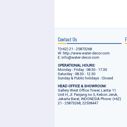
Contact Us
F
T(+62) 21 - 25873268
W: http://www.water-decor.com
E: info@water-decor.com
OPERATIONAL HOURS:
Monday - Friday : 08.30 - 17.30
Saturday : 08.30 - 12.30
Sunday & Public holidays : Closed
HEAD OFFICE & SHOWROOM:
Gallery West Office Tower, Lantai 11
Unit H, Jl. Panjang no.5, Kebon Jeruk,
Jakarta Barat, INDONESIA Phone: (+62)
21 - 25873268, 22538447