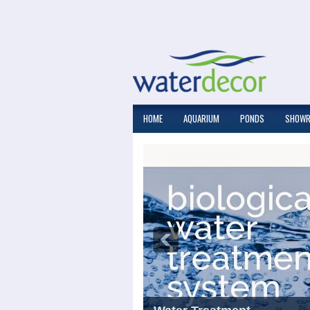
HOME
AQUARIUM
PONDS
SHOW
Slide 5 Code Start
-->