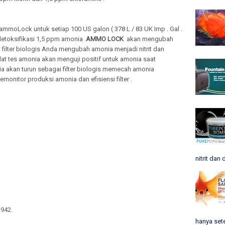
ammoLock untuk setiap 100 US galon ( 378 L / 83 UK Imp . Gal .
toksifikasi 1,5 ppm amonia .
AMMO LOCK
akan mengubah
filter biologis Anda mengubah amonia menjadi nitrit dan
lat tes amonia akan menguji positif untuk amonia saat
a akan turun sebagai filter biologis memecah amonia
onitor produksi amonia dan efisiensi filter .
nitrit dan 
942.
hanya sete