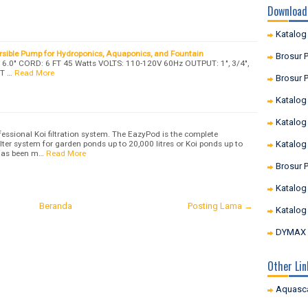
Download
Katalog
ble Pump for Hydroponics, Aquaponics, and Fountain
Brosur P
6.0" CORD: 6 FT 45 Watts VOLTS: 110-120V 60Hz OUTPUT: 1", 3/4",
FT …
Read More
Brosur P
Katalog
Katalog
essional Koi filtration system. The EazyPod is the complete
lter system for garden ponds up to 20,000 litres or Koi ponds up to
Katalog
 has been m…
Read More
Brosur 
Katalog
Beranda
Posting Lama →
Katalog
DYMAX I
Other Lin
Aquasc