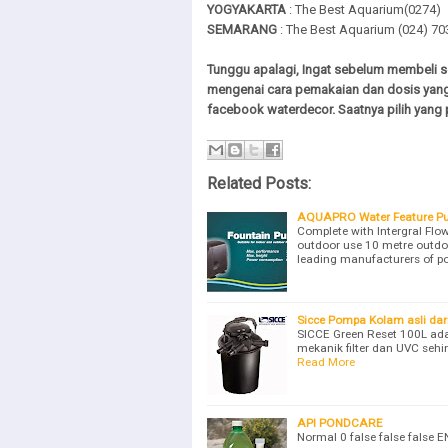
YOGYAKARTA
: The Best Aquarium(0274) 
SEMARANG
: The Best Aquarium (024) 7
Tunggu apalagi, Ingat sebelum membeli se
mengenai cara pemakaian dan dosis yang
facebook waterdecor. Saatnya pilih yang p
Related Posts:
AQUAPRO Water Feature Pum
Complete with Intergral Flo
outdoor use 10 metre outd
leading manufacturers of p
Sicce Pompa Kolam asli dari 
SICCE Green Reset 100L ada
mekanik filter dan UVC seh
Read More
API PONDCARE
Normal 0 false false false 