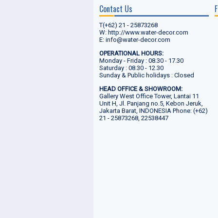
Contact Us
F
T(+62) 21 - 25873268
W: http://www.water-decor.com
E: info@water-decor.com
OPERATIONAL HOURS:
Monday - Friday : 08.30 - 17.30
Saturday : 08.30 - 12.30
Sunday & Public holidays : Closed
HEAD OFFICE & SHOWROOM:
Gallery West Office Tower, Lantai 11
Unit H, Jl. Panjang no.5, Kebon Jeruk,
Jakarta Barat, INDONESIA Phone: (+62)
21 - 25873268, 22538447