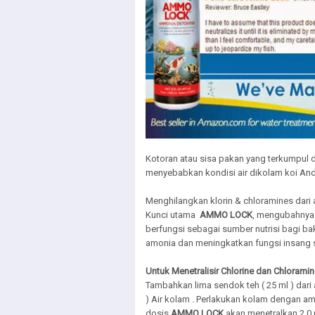
Kotoran atau sisa pakan yang terkumpul 
menyebabkan kondisi air dikolam koi And
Menghilangkan klorin & chloramines dari 
Kunci utama
AMMO LOCK
, mengubahnya 
berfungsi sebagai sumber nutrisi bagi bakt
amonia dan meningkatkan fungsi insang s
Untuk Menetralisir Chlorine dan Chloramin
Tambahkan lima sendok teh ( 25 ml ) dari 
) Air kolam . Perlakukan kolam dengan 
dosis
AMMO LOCK
akan menetralkan 2.0 