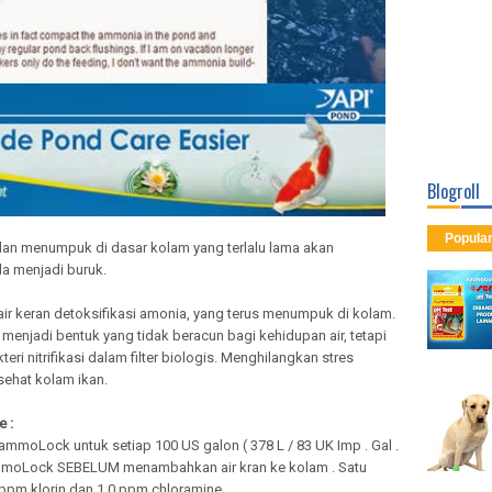
Blogroll
Popula
dan menumpuk di dasar kolam yang terlalu lama akan
a menjadi buruk.
air keran detoksifikasi amonia, yang terus menumpuk di kolam.
menjadi bentuk yang tidak beracun bagi kehidupan air, tetapi
eri nitrifikasi dalam filter biologis. Menghilangkan stres
ehat kolam ikan.
e :
ammoLock untuk setiap 100 US galon ( 378 L / 83 UK Imp . Gal .
ammoLock SEBELUM menambahkan air kran ke kolam . Satu
ppm klorin dan 1,0 ppm chloramine .