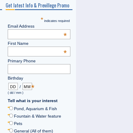
Get latest Info & Previllege Promo
*
indicates required
Email Address
*
First Name
*
Primary Phone
Birthday
*
/
( dd / mm )
Tell what is your interest
Pond, Aquarium & Fish
Fountain & Water feature
Pets
General (All of them)