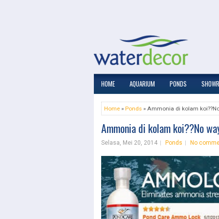
HOME
AQUARIUM
PONDS
SHOW
Home
»
Ponds
» Ammonia di kolam koi??No
Ammonia di kolam koi??No way
Selasa, Mei 20, 2014
Ponds
No comme