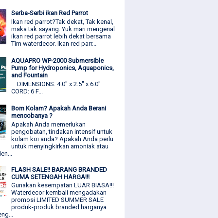
Serba-Serbi ikan Red Parrot
Ikan red parrot?Tak dekat, Tak kenal,
maka tak sayang. Yuk mari mengenal
ikan red parrot lebih dekat bersama
Tim waterdecor. Ikan red parr...
AQUAPRO WP-2000 Submersible
Pump for Hydroponics, Aquaponics,
and Fountain
DIMENSIONS: 4.0" x 2.5" x 6.0"
CORD: 6 F...
Bom Kolam? Apakah Anda Berani
mencobanya ?
Apakah Anda memerlukan
pengobatan, tindakan intensif untuk
kolam koi anda? Apakah Anda perlu
untuk menyingkirkan amoniak atau
den...
FLASH SALE!! BARANG BRANDED
CUMA SETENGAH HARGA!!!
Gunakan kesempatan LUAR BIASA!!!
Waterdecor kembali mengadakan
promosi LIMITED SUMMER SALE
produk-produk branded harganya
ng...