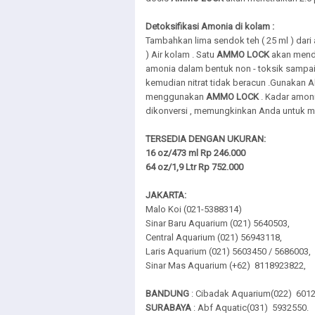
Detoksifikasi Amonia di kolam :
Tambahkan lima sendok teh ( 25 ml ) dari 
) Air kolam . Satu
AMMO LOCK
akan mende
amonia dalam bentuk non - toksik sampai 
kemudian nitrat tidak beracun .Gunakan A
menggunakan
AMMO LOCK
. Kadar amoni
dikonversi , memungkinkan Anda untuk mem
TERSEDIA DENGAN UKURAN:
16 oz/473 ml Rp 246.000
64 oz/1,9 Ltr Rp 752.000
JAKARTA:
Malo Koi (021-5388314)
Sinar Baru Aquarium (021) 5640503,
Central Aquarium (021) 56943118,
Laris Aquarium (021) 5603450 / 5686003,
Sinar Mas Aquarium (+62) 8118923822,
BANDUNG
: Cibadak Aquarium(022) 6012
SURABAYA
: Abf Aquatic(031) 5932550.