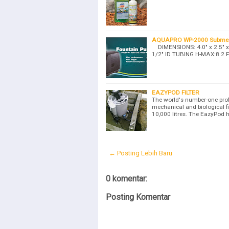
AQUAPRO WP-2000 Submersi
DIMENSIONS: 4.0" x 2.5" x 
1/2" ID TUBING H-MAX:8.2 
EAZYPOD FILTER
The world's number-one prof
mechanical and biological fi
10,000 litres. The EazyPod
← Posting Lebih Baru
0 komentar:
Posting Komentar