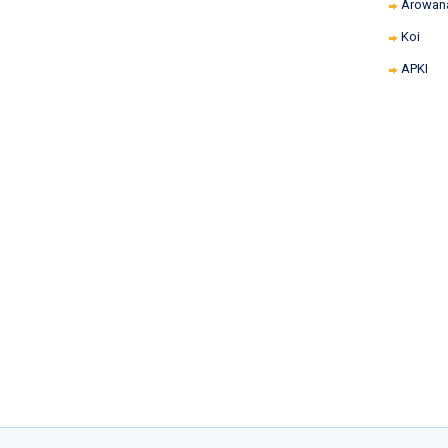
Arowan
Koi
APKI