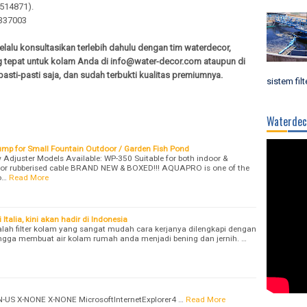
514871).
0337003
lalu konsultasikan terlebih dahulu dengan tim waterdecor,
 tepat untuk kolam Anda di info@water-decor.com ataupun di
asti-pasti saja, dan sudah terbukti kualitas premiumnya.
sistem filt
Waterdec
p for Small Fountain Outdoor / Garden Fish Pond
w Adjuster Models Available: WP-350 Suitable for both indoor &
oor rubberised cable BRAND NEW & BOXED!!! AQUAPRO is one of the
o…
Read More
Italia, kini akan hadir di Indonesia
lah filter kolam yang sangat mudah cara kerjanya dilengkapi dengan
ingga membuat air kolam rumah anda menjadi bening dan jernih. …
EN-US X-NONE X-NONE MicrosoftInternetExplorer4 …
Read More