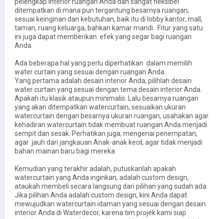
pelengkap interior ruangan Anda dan sangat fleksibel
ditempatkan di mana pun tergantung besarnya ruangan,
sesuai keinginan dan kebutuhan, baik itu di lobby kantor, mall,
taman, ruang keluarga, bahkan kamar mandi. Fitur yang satu
ini juga dapat memberikan efek yang segar bagi ruangan
Anda.
Ada beberapa hal yang perlu diperhatikan dalam memilih
water curtain yang sesuai dengan ruangan Anda.
Yang pertama adalah desain interior Anda, pilihlah desain
water curtain yang sesuai dengan tema desain interior Anda.
Apakah itu klasik ataupun minimalis. Lalu besarnya ruangan
yang akan ditempatkan watercurtain, sesuaikan ukuran
watercurtain dengan besarnya ukuran ruangan, usahakan agar
kehadiran watercurtain tidak membuat ruangan Anda menjadi
sempit dan sesak. Perhatikan juga, mengenai penempatan,
agar jauh dari jangkauan Anak-anak kecil, agar tidak menjadi
bahan mainan baru bagi mereka.
Kemudian yang terakhir adalah, putuskanlah apakah
watercurtain yang Anda inginkan, adalah custom design,
ataukah membeli secara langsung dari pilihan yang sudah ada.
Jika pilihan Anda adalah custom design, kini Anda dapat
mewujudkan watercurtain idaman yang sesuai dengan desain
interior Anda di Waterdecor, karena tim projek kami siap