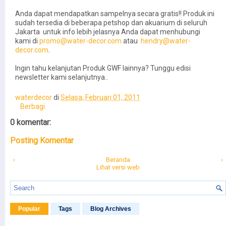
Anda dapat mendapatkan sampelnya secara gratis!! Produk ini
sudah tersedia di beberapa petshop dan akuarium di seluruh
Jakarta untuk info lebih jelasnya Anda dapat menhubungi
kami di
promo@water-decor.com
atau
hendry@water-
decor.com
.
Ingin tahu kelanjutan Produk GWF lainnya? Tunggu edisi
newsletter kami selanjutnya..
waterdecor
di
Selasa, Februari 01, 2011
Berbagi
0 komentar:
Posting Komentar
‹
Beranda
›
Lihat versi web
Popular
Tags
Blog Archives