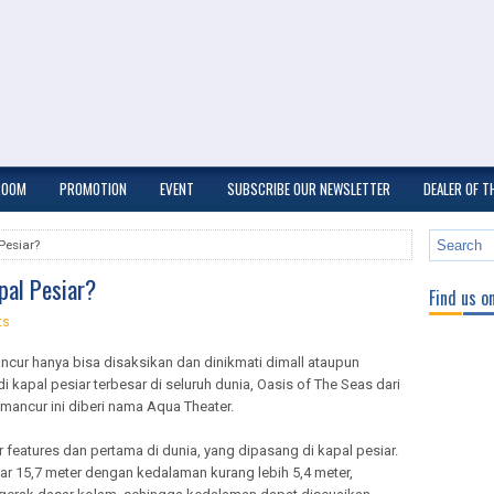
ROOM
PROMOTION
EVENT
SUBSCRIBE OUR NEWSLETTER
DEALER OF 
Pesiar?
pal Pesiar?
Find us o
ts
ancur hanya bisa disaksikan dan dinikmati dimall ataupun
 kapal pesiar terbesar di seluruh dunia, Oasis of The Seas dari
 mancur ini diberi nama Aqua Theater.
r features dan pertama di dunia, yang dipasang di kapal pesiar.
bar 15,7 meter dengan kedalaman kurang lebih 5,4 meter,