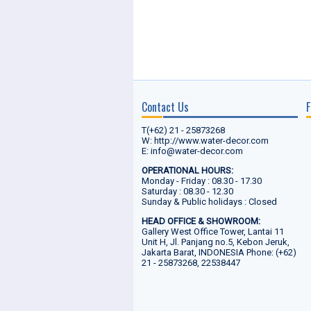
Contact Us
F
T(+62) 21 - 25873268
W: http://www.water-decor.com
E: info@water-decor.com
OPERATIONAL HOURS:
Monday - Friday : 08.30 - 17.30
Saturday : 08.30 - 12.30
Sunday & Public holidays : Closed
HEAD OFFICE & SHOWROOM:
Gallery West Office Tower, Lantai 11
Unit H, Jl. Panjang no.5, Kebon Jeruk,
Jakarta Barat, INDONESIA Phone: (+62)
21 - 25873268, 22538447