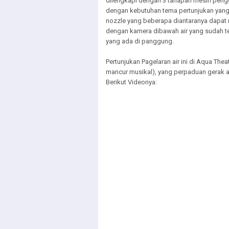
dilengkapi dengan 3 tahapan mesin peng
dengan kebutuhan tema pertunjukan yang 
nozzle yang beberapa diantaranya dapat 
dengan kamera dibawah air yang sudah ter
yang ada di panggung.
Pertunjukan Pagelaran air ini di Aqua Thea
mancur musikal), yang perpaduan gerak air
Berikut Videonya: