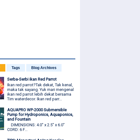
r
Tags
Blog Archives
Serba-Serbi ikan Red Parrot
Ikan red parrot?Tak dekat, Tak kenal,
maka tak sayang. Yuk mari mengenal
ikan red parrot lebih dekat bersama
Tim waterdecor. Ikan red parr...
AQUAPRO WP-2000 Submersible
Pump for Hydroponics, Aquaponics,
and Fountain
DIMENSIONS: 4.0" x 2.5" x 6.0"
CORD: 6 F...