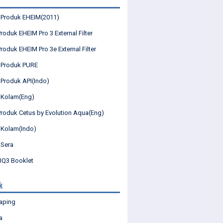
 Produk EHEIM(2011)
roduk EHEIM Pro 3 External Filter
roduk EHEIM Pro 3e External Filter
 Produk PURE
 Produk API(Indo)
 Kolam(Eng)
Produk Cetus by Evolution Aqua(Eng)
 Kolam(Indo)
 Sera
Q3 Booklet
k
aping
a