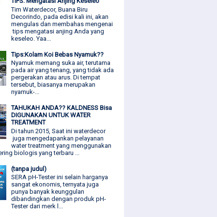
TIPS: Mengatasi Anjing Keseleo
Tim Waterdecor, Buana Biru
Decorindo, pada edisi kali ini, akan
mengulas dan membahas mengenai
tips mengatasi anjing Anda yang
keseleo. Yaa...
Tips:Kolam Koi Bebas Nyamuk??
Nyamuk memang suka air, terutama
pada air yang tenang, yang tidak ada
pergerakan atau arus. Di tempat
tersebut, biasanya merupakan
nyamuk-...
TAHUKAH ANDA?? KALDNESS Bisa
DIGUNAKAN UNTUK WATER
TREATMENT
Di tahun 2015, Saat ini waterdecor
juga mengedapankan pelayanan
water treatment yang menggunakan
ering biologis yang terbaru ...
(tanpa judul)
SERA pH-Tester ini selain harganya
sangat ekonomis, ternyata juga
punya banyak keunggulan
dibandingkan dengan produk pH-
Tester dari merk l...