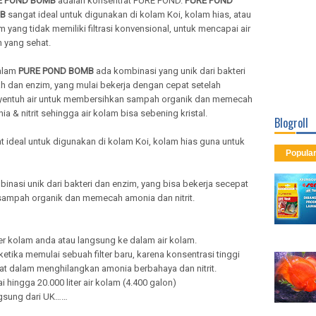
E POND BOMB
adalah konsentrat PURE POND.
PURE POND
B
sangat ideal untuk digunakan di kolam Koi, kolam hias, atau
m yang tidak memiliki filtrasi konvensional, untuk mencapai air
h yang sehat.
alam
PURE POND BOMB
ada kombinasi yang unik dari bakteri
h dan enzim, yang mulai bekerja dengan cepat setelah
entuh air untuk membersihkan sampah organik dan memecah
ia & nitrit sehingga air kolam bisa sebening kristal.
Blogroll
t ideal untuk digunakan di kolam Koi, kolam hias guna untuk
Popula
inasi unik dari bakteri dan enzim, yang bisa bekerja secepat
sampah organik dan memecah amonia dan nitrit.
r kolam anda atau langsung ke dalam air kolam.
etika memulai sebuah filter baru, karena konsentrasi tinggi
 dalam menghilangkan amonia berbahaya dan nitrit.
ingga 20.000 liter air kolam (4.400 galon)
ngsung dari UK……