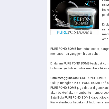
PUR
BOM
kola
jerni
Di d
rama
meny
amon
PURE POND BOMB
bertindak cepat, sanga
mencapai air yang jernih dan sehat.
Di dalam
PURE POND BOMB
terdapat komb
bola menyentuh air untuk membersihkan 
Cara menggunakan PURE POND BOMB?
Cukup tuangkan PURE POND BOMB ke filte
PURE POND BOMB
juga dapat digunakan k
akan bakteri akan membantu mempercepat
Satu Bola PURE POND BOMB dapat dipakai h
Kini waterdecor hadirkan di Indonesia la