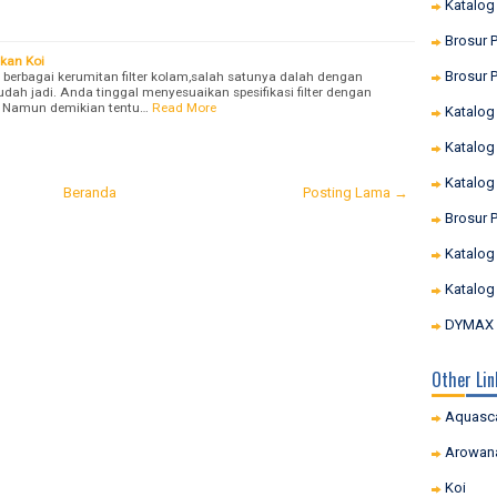
Katalog
Brosur P
Ikan Koi
Brosur P
 berbagai kerumitan filter kolam,salah satunya dalah dengan
udah jadi. Anda tinggal menyesuaikan spesifikasi filter dengan
i. Namun demikian tentu…
Read More
Katalog
Katalog
Katalog
Beranda
Posting Lama →
Brosur 
Katalog
Katalog
DYMAX I
Other Lin
Aquasc
Arowan
Koi