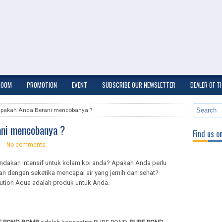
ROOM
PROMOTION
EVENT
SUBSCRIBE OUR NEWSLETTER
DEALER OF 
pakah Anda Berani mencobanya ?
ni mencobanya ?
Find us o
No comments
dakan intensif untuk kolam koi anda? Apakah Anda perlu
dan dengan seketika mencapai air yang jernih dan sehat?
lution Aqua adalah produk untuk Anda.