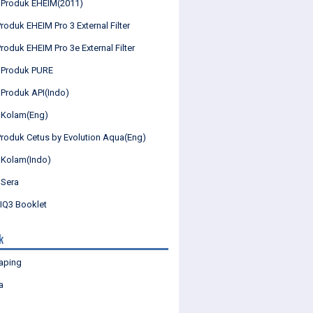
 Produk EHEIM(2011)
roduk EHEIM Pro 3 External Filter
roduk EHEIM Pro 3e External Filter
 Produk PURE
 Produk API(Indo)
 Kolam(Eng)
Produk Cetus by Evolution Aqua(Eng)
 Kolam(Indo)
 Sera
Q3 Booklet
k
aping
a