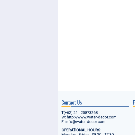
Contact Us
F
T(+62) 21 - 25873268
W: http://www.water-decor.com
E: info@water-decor.com
OPERATIONAL HOURS:
Monday - Friday : 08.30 - 17.30