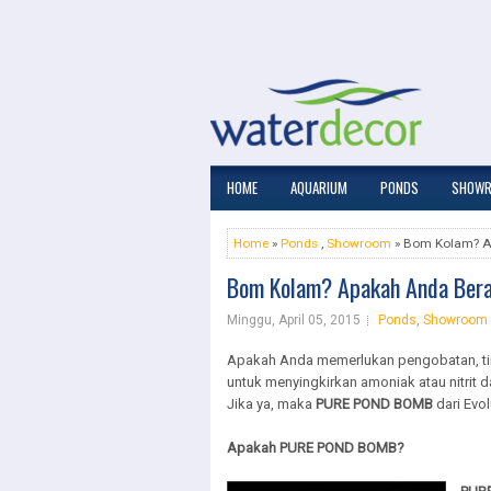
HOME
AQUARIUM
PONDS
SHOW
Home
»
Ponds
,
Showroom
» Bom Kolam? A
Bom Kolam? Apakah Anda Bera
Minggu, April 05, 2015
Ponds
,
Showroom
Apakah Anda memerlukan pengobatan, tin
untuk menyingkirkan amoniak atau nitrit 
Jika ya, maka
PURE POND BOMB
dari Evo
Apakah PURE POND BOMB?