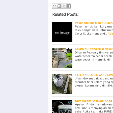
Related Posts:
Pakan Khusus Ikan KOI de
Pakan untuk ikan koi yang s
stick sangat baik untuk me
Color Sticks mengand…
Rea
Kolam KOI yang bikin Ngiler
Di bulan February tim wate
waterdecor. Ya benar sekali
waterdecor ini memiliki dim
FILTER BIOLOGIS YANG SIM
Jika tidak mau ribet dengan
membeli filter kolam yang s
ukuran kolam yang dimilik
Bom Kolam? Apakah Anda 
Apakah Anda memerlukan pe
perlu untuk menyingkirkan a
sehat? Jika ya, maka PUR