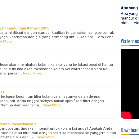
Apa yang 
Apa yang 
mancur di
biasa, tet
ngan Kandungan Komplit 2015
atu ini dibuat dengan standar kualitas tinggi, pakan yang berbentuk
njaga kesehatan dan gizi yang seimbang untuk ikan Koi. : Sera Pond
Waterdec
d More
rdecor akan membahas kolam ikan koi yang berlokasi tepat di Kantor
 di edisi ini kita akan membahas kolam Koi waterdecor. Kolam Koi
ensi: panjan…
Read More
PLE
 berbagai kerumitan filter kolam,salah satunya dalah dengan
udah jadi. Anda tinggal menyesuaikan spesifikasi filter dengan
i. Namun demikian tentu…
Read More
Berani mencobanya ?
ngobatan, tindakan intensif untuk kolam koi anda? Apakah Anda
Download
moniak atau nitrit dan dengan seketika mencapai air yang jernih dan
E POND BOMB dari Ev…
Read More