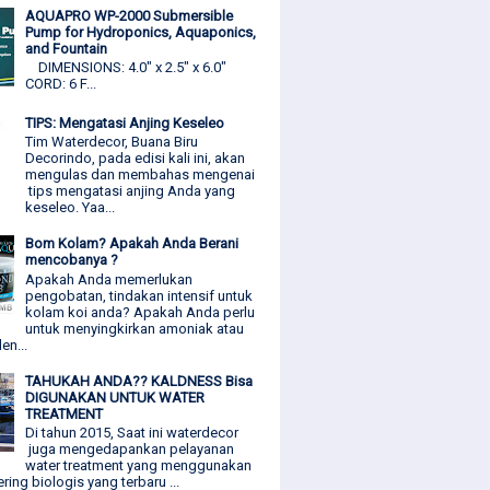
AQUAPRO WP-2000 Submersible
Pump for Hydroponics, Aquaponics,
and Fountain
DIMENSIONS: 4.0" x 2.5" x 6.0"
CORD: 6 F...
TIPS: Mengatasi Anjing Keseleo
Tim Waterdecor, Buana Biru
Decorindo, pada edisi kali ini, akan
mengulas dan membahas mengenai
tips mengatasi anjing Anda yang
keseleo. Yaa...
Bom Kolam? Apakah Anda Berani
mencobanya ?
Apakah Anda memerlukan
pengobatan, tindakan intensif untuk
kolam koi anda? Apakah Anda perlu
untuk menyingkirkan amoniak atau
den...
TAHUKAH ANDA?? KALDNESS Bisa
DIGUNAKAN UNTUK WATER
TREATMENT
Di tahun 2015, Saat ini waterdecor
juga mengedapankan pelayanan
water treatment yang menggunakan
ering biologis yang terbaru ...