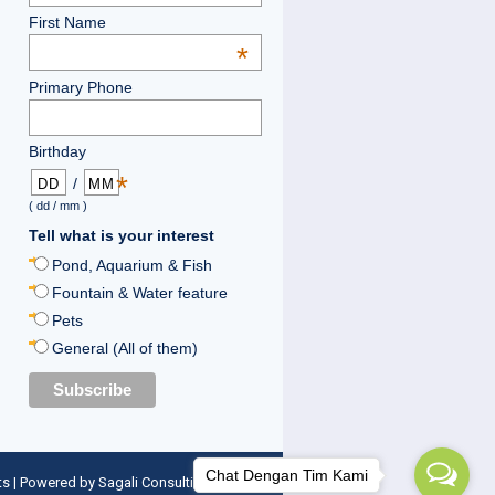
First Name
*
Primary Phone
Birthday
*
/
( dd / mm )
Tell what is your interest
Pond, Aquarium & Fish
Fountain & Water feature
Pets
General (All of them)
Chat Dengan Tim Kami
ts
| Powered by
Sagali Consulting