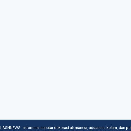
LASHNEWS - informasi seputar dekorasi air mancur, aquarium, kolam, dan pe